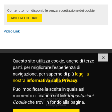
Contenuto non disponibile senza accettazione dei cookie.
ABILITA I COOKIE
Video Link
Questo sito utilizza cookie, anche di terze
parti, per migliorare l'esperienza di
Facebook
Instagram
Linkedin
Youtube
navigazione, per saperne di più
leggi la
GA&A
nostra
informativa sulla Privacy
.
Puoi modificare la scelta in qualsiasi
Via Valadier, 44 - 00193 Rome [Italy]
Tel +39.06.3613480 RA
momento cliccando sul link
Impostazioni
VAT: IT05203651004
Cookie
che trovi in fondo alla pagina.
info@gaea.it
Member Of