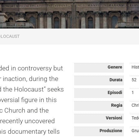
HOLOCAUST
ded in controversy but
Genere
Hist
r inaction, during the
Durata
52
d the Holocaust” seeks
Episodi
1
ersial figure in this
Regia
Chr
ic Church and the
Versioni
Ted
 recently uncovered
his documentary tells
Produzione
Gru