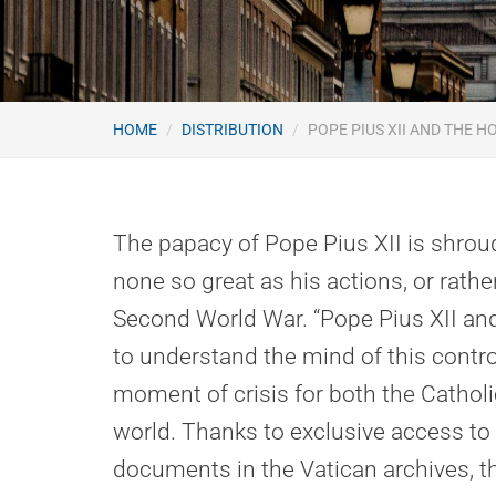
HOME
DISTRIBUTION
POPE PIUS XII AND THE 
The papacy of Pope Pius XII is shrou
none so great as his actions, or rathe
Second World War. “Pope Pius XII an
to understand the mind of this controv
moment of crisis for both the Cathol
world. Thanks to exclusive access to
documents in the Vatican archives, t