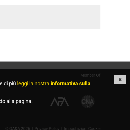
Member Of
e di più
leggi la nostra
informativa sulla
do alla pagina.
© GA&A 2026 |
Privacy Policy
|
Impostazioni Cookie