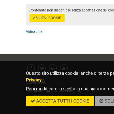
Contenuto non disponibile senza accettazione dei coo
ABILITA I COOKIE
Video Link
Facebook
Instagram
Linkedin
Youtube
Questo sito utilizza cookie, anche di terze p
GA&A
Privacy
.
Puoi modificare la scelta in qualsiasi momen
Via Valadier, 44 - 00193 Rome [Italy]
Tel +39.06.3613480 RA
ACCETTA TUTTI I COOKIE
SOLO
VAT: IT05203651004
info@gaea.it